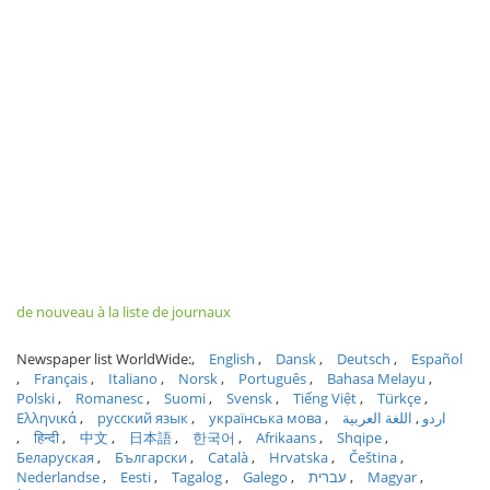
de nouveau à la liste de journaux
Newspaper list WorldWide:
English
Dansk
Deutsch
Español
Français
Italiano
Norsk
Português
Bahasa Melayu
Polski
Romanesc
Suomi
Svensk
Tiếng Việt
Türkçe
Ελληνικά
русский язык
українська мова
اللغة العربية
اردو
हिन्दी
中文
日本語
한국어
Afrikaans
Shqipe
Беларуская
Български
Català
Hrvatska
Čeština
Nederlandse
Eesti
Tagalog
Galego
עברית
Magyar