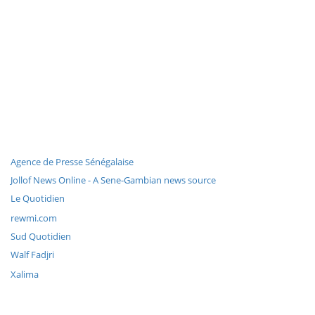
Agence de Presse Sénégalaise
Jollof News Online - A Sene-Gambian news source
Le Quotidien
rewmi.com
Sud Quotidien
Walf Fadjri
Xalima