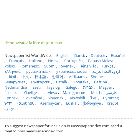
de nouveau à la liste de journaux
Newspaper list WorldWide:
English
Dansk
Deutsch
Español
Français
Italiano
Norsk
Português
Bahasa Melayu
Polski
Romanesc
Suomi
Svensk
Tiếng Việt
Türkçe
Ελληνικά
русский язык
українська мова
اللغة العربية
اردو
हिन्दी
中文
日本語
한국어
Afrikaans
Shqipe
Беларуская
Български
Català
Hrvatska
Čeština
Nederlandse
Eesti
Tagalog
Galego
עברית
Magyar
Íslenska
Gaeilge
Latviešu
Македонски
Malti
فارسی
Српски
Slovenčina
Slovenski
Kiswahili
ไทย
Cymraeg
ייִדיש
Հայերեն
Azərbaycan
Euskal
ქართული
Kreyòl
ayisyen
To suggest newspaper for inclusion in NewspaperIndex.com send a
mail to hh@newspaperindex.com