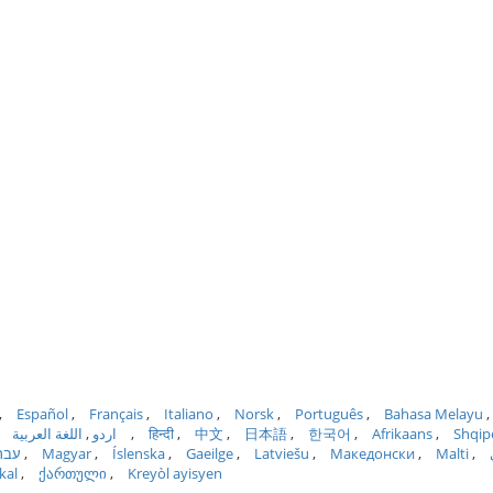
Español
Français
Italiano
Norsk
Português
Bahasa Melayu
اللغة العربية
اردو
हिन्दी
中文
日本語
한국어
Afrikaans
Shqip
עבר
Magyar
Íslenska
Gaeilge
Latviešu
Македонски
Malti
kal
ქართული
Kreyòl ayisyen