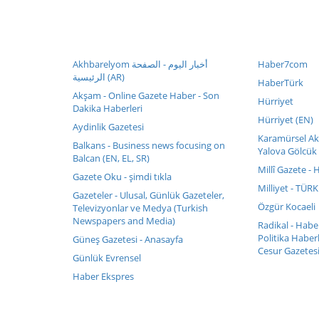
Akhbarelyom أخبار اليوم - الصفحة
Haber7com
الرئيسية (AR)
HaberTürk
Akşam - Online Gazete Haber - Son
Hürriyet
Dakika Haberleri
Hürriyet (EN)
Aydinlik Gazetesi
Karamürsel Akt
Balkans - Business news focusing on
Yalova Gölcük 
Balcan (EN, EL, SR)
Millî Gazete - 
Gazete Oku - şimdi tıkla
Milliyet - TÜR
Gazeteler - Ulusal, Günlük Gazeteler,
Özgür Kocaeli
Televizyonlar ve Medya (Turkish
Newspapers and Media)
Radikal - Hab
Politika Haberl
Güneş Gazetesi - Anasayfa
Cesur Gazetesi
Günlük Evrensel
Haber Ekspres