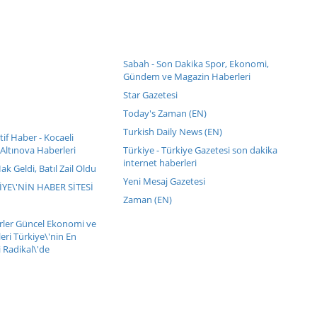
Sabah - Son Dakika Spor, Ekonomi,
Gündem ve Magazin Haberleri
Star Gazetesi
Today's Zaman (EN)
Turkish Daily News (EN)
if Haber - Kocaeli
Altınova Haberleri
Türkiye - Türkiye Gazetesi son dakika
internet haberleri
Hak Geldi, Batıl Zail Oldu
Yeni Mesaj Gazetesi
KİYE\'NİN HABER SİTESİ
Zaman (EN)
erler Güncel Ekonomi ve
eri Türkiye\'nin En
 Radikal\'de