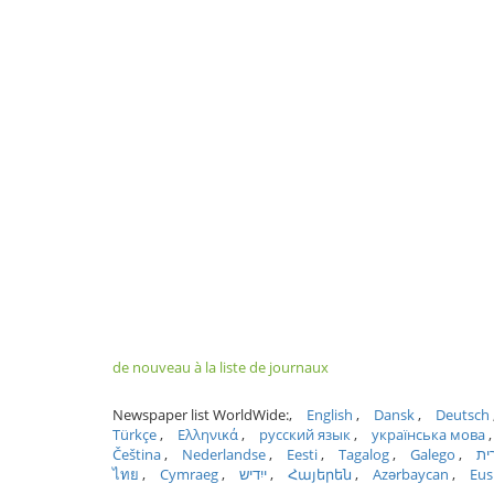
de nouveau à la liste de journaux
Newspaper list WorldWide:
English
Dansk
Deutsch
Türkçe
Ελληνικά
русский язык
українська мова
Čeština
Nederlandse
Eesti
Tagalog
Galego
ית
ไทย
Cymraeg
ייִדיש
Հայերեն
Azərbaycan
Eus