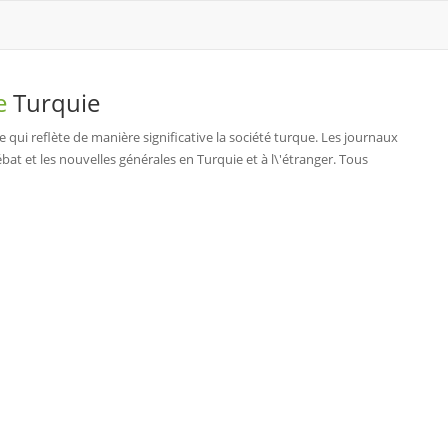
de
Turquie
 qui reflète de manière significative la société turque. Les journaux
ébat et les nouvelles générales en Turquie et à l\'étranger. Tous