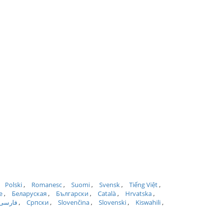
Polski
Romanesc
Suomi
Svensk
Tiếng Việt
e
Беларуская
Български
Català
Hrvatska
فارسی
Српски
Slovenčina
Slovenski
Kiswahili