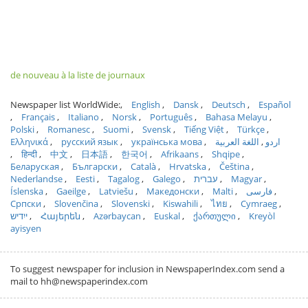
de nouveau à la liste de journaux
Newspaper list WorldWide:
English
Dansk
Deutsch
Español
Français
Italiano
Norsk
Português
Bahasa Melayu
Polski
Romanesc
Suomi
Svensk
Tiếng Việt
Türkçe
Ελληνικά
русский язык
українська мова
اللغة العربية
اردو
हिन्दी
中文
日本語
한국어
Afrikaans
Shqipe
Беларуская
Български
Català
Hrvatska
Čeština
Nederlandse
Eesti
Tagalog
Galego
עברית
Magyar
Íslenska
Gaeilge
Latviešu
Македонски
Malti
فارسی
Српски
Slovenčina
Slovenski
Kiswahili
ไทย
Cymraeg
ייִדיש
Հայերեն
Azərbaycan
Euskal
ქართული
Kreyòl
ayisyen
To suggest newspaper for inclusion in NewspaperIndex.com send a
mail to hh@newspaperindex.com