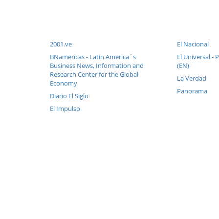
2001.ve
El Nacional
BNamericas - Latin America´s
El Universal - 
Business News, Information and
(EN)
Research Center for the Global
La Verdad
Economy
Panorama
Diario El Siglo
El Impulso