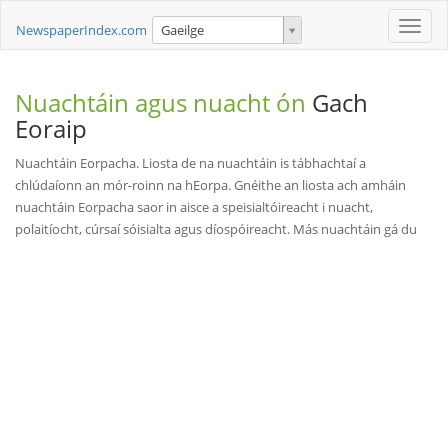
Toggle
NewspaperIndex.com
Gaeilge
naviga
Nuachtáin agus nuacht ón
Gach
Eoraip
Nuachtáin Eorpacha. Liosta de na nuachtáin is tábhachtaí a
chlúdaíonn an mór-roinn na hEorpa. Gnéithe an liosta ach amháin
nuachtáin Eorpacha saor in aisce a speisialtóireacht i nuacht,
polaitíocht, cúrsaí sóisialta agus díospóireacht. Más nuachtáin gá du