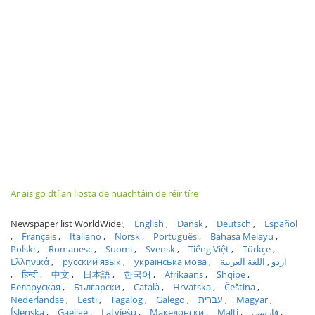
Ar ais go dtí an liosta de nuachtáin de réir tíre
Newspaper list WorldWide:
English
Dansk
Deutsch
Español
Français
Italiano
Norsk
Português
Bahasa Melayu
Polski
Romanesc
Suomi
Svensk
Tiếng Việt
Türkçe
Ελληνικά
русский язык
українська мова
اللغة العربية
اردو
हिन्दी
中文
日本語
한국어
Afrikaans
Shqipe
Беларуская
Български
Català
Hrvatska
Čeština
Nederlandse
Eesti
Tagalog
Galego
עברית
Magyar
Íslenska
Gaeilge
Latviešu
Македонски
Malti
فارسی