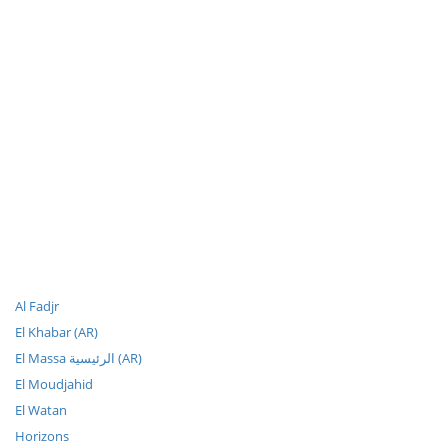
Al Fadjr
El Khabar (AR)
El Massa الرئيسية (AR)
El Moudjahid
El Watan
Horizons