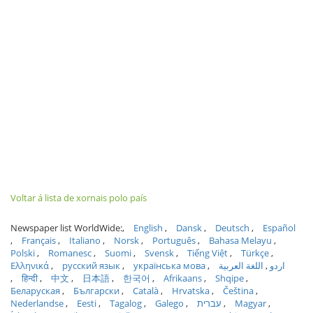
Voltar á lista de xornais polo país
Newspaper list WorldWide:
English
Dansk
Deutsch
Español
Français
Italiano
Norsk
Português
Bahasa Melayu
Polski
Romanesc
Suomi
Svensk
Tiếng Việt
Türkçe
Ελληνικά
русский язык
українська мова
اللغة العربية
اردو
हिन्दी
中文
日本語
한국어
Afrikaans
Shqipe
Беларуская
Български
Català
Hrvatska
Čeština
Nederlandse
Eesti
Tagalog
Galego
עברית
Magyar