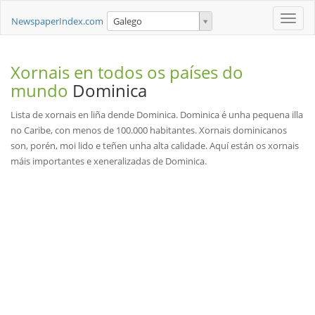
Toggle
NewspaperIndex.com
Galego
naviga
Xornais en todos os países do
mundo
Dominica
Lista de xornais en liña dende Dominica. Dominica é unha pequena illa
no Caribe, con menos de 100.000 habitantes. Xornais dominicanos
son, porén, moi lido e teñen unha alta calidade. Aquí están os xornais
máis importantes e xeneralizadas de Dominica.