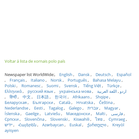
Voltar á lista de xornais polo país
Newspaper list WorldWide:
English
Dansk
Deutsch
Español
Français
Italiano
Norsk
Português
Bahasa Melayu
Polski
Romanesc
Suomi
Svensk
Tiếng Việt
Türkçe
Ελληνικά
русский язык
українська мова
اللغة العربية
اردو
हिन्दी
中文
日本語
한국어
Afrikaans
Shqipe
Беларуская
Български
Català
Hrvatska
Čeština
Nederlandse
Eesti
Tagalog
Galego
עברית
Magyar
Íslenska
Gaeilge
Latviešu
Македонски
Malti
فارسی
Српски
Slovenčina
Slovenski
Kiswahili
ไทย
Cymraeg
ייִדיש
Հայերեն
Azərbaycan
Euskal
ქართული
Kreyòl
ayisyen