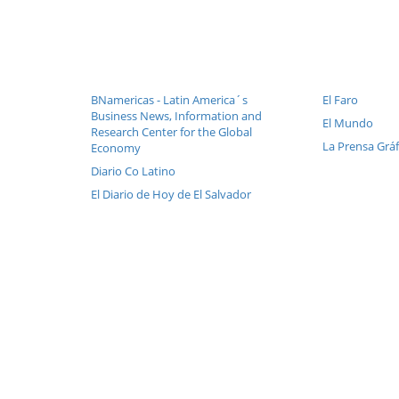
BNamericas - Latin America´s
El Faro
Business News, Information and
El Mundo
Research Center for the Global
La Prensa Gráf
Economy
Diario Co Latino
El Diario de Hoy de El Salvador