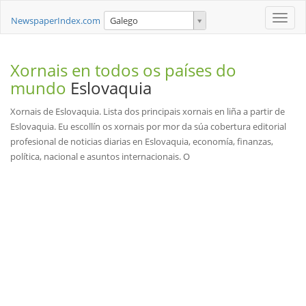
Toggle
NewspaperIndex.com
Galego
naviga
Xornais en todos os países do
mundo
Eslovaquia
Xornais de Eslovaquia. Lista dos principais xornais en liña a partir de
Eslovaquia. Eu escollín os xornais por mor da súa cobertura editorial
profesional de noticias diarias en Eslovaquia, economía, finanzas,
política, nacional e asuntos internacionais. O