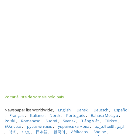
Voltar á lista de xornais polo país
Newspaper list WorldWide:
English
Dansk
Deutsch
Español
Français
Italiano
Norsk
Português
Bahasa Melayu
Polski
Romanesc
Suomi
Svensk
Tiếng Việt
Türkçe
Ελληνικά
русский язык
українська мова
اللغة العربية
اردو
हिन्दी
中文
日本語
한국어
Afrikaans
Shqipe