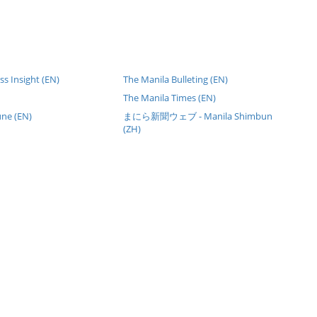
s Insight (EN)
The Manila Bulleting (EN)
The Manila Times (EN)
une (EN)
まにら新聞ウェブ - Manila Shimbun
(ZH)