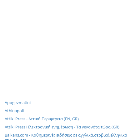
Apogevmatini
Athinapoli
Attiki Press - Αττική Περιφέρεια (EN, GR)
Attiki Press Ηλεκτρονική ενημέρωση - Τα γεγονότα τώρα (GR)
Balkans.com - Καθημερινές ειδήσεις σε αγγλικά,σερβικά,ελληνικά