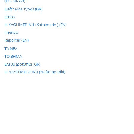
(EN, SR, GR)
Eleftheros Typos (GR)
Etnos
H KAΘHMEPINH (Kathimerini) (EN)
imerisia
Reporter (EN)
TA NEA
TO BHMA
Ελευθεροτυπία (GR)
Η NΑΥΤΕΜΠΟΡΙΚΗ (Naftemporiki)