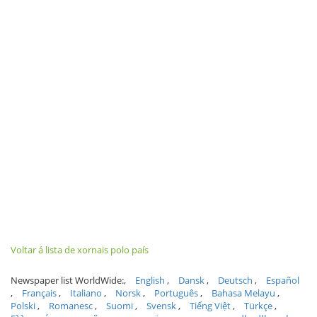
Voltar á lista de xornais polo país
Newspaper list WorldWide:
English
Dansk
Deutsch
Español
Français
Italiano
Norsk
Português
Bahasa Melayu
Polski
Romanesc
Suomi
Svensk
Tiếng Việt
Türkçe