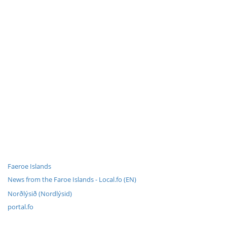
Faeroe Islands
News from the Faroe Islands - Local.fo (EN)
Norðlýsið (Nordlýsid)
portal.fo