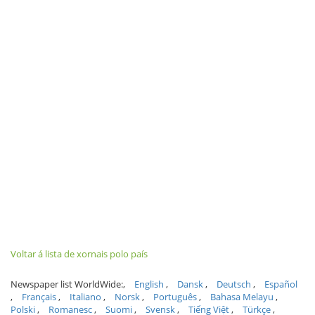
Voltar á lista de xornais polo país
Newspaper list WorldWide:
English
Dansk
Deutsch
Español
Français
Italiano
Norsk
Português
Bahasa Melayu
Polski
Romanesc
Suomi
Svensk
Tiếng Việt
Türkçe