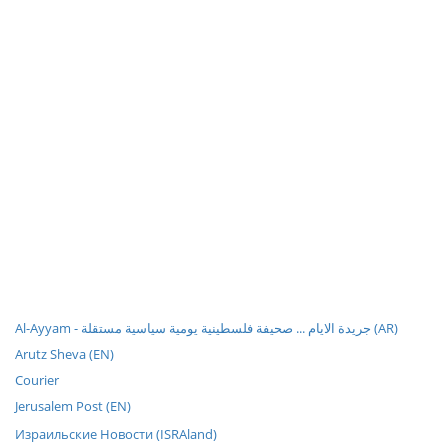
Al-Ayyam - جريدة الايام ... صحيفة فلسطينية يومية سياسية مستقلة (AR)
Arutz Sheva (EN)
Courier
Jerusalem Post (EN)
Израильские Новости (ISRAland)