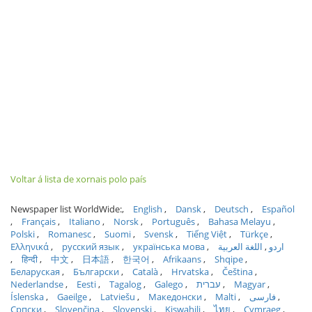
Voltar á lista de xornais polo país
Newspaper list WorldWide:
English
Dansk
Deutsch
Español
Français
Italiano
Norsk
Português
Bahasa Melayu
Polski
Romanesc
Suomi
Svensk
Tiếng Việt
Türkçe
Ελληνικά
русский язык
українська мова
اللغة العربية
اردو
हिन्दी
中文
日本語
한국어
Afrikaans
Shqipe
Беларуская
Български
Català
Hrvatska
Čeština
Nederlandse
Eesti
Tagalog
Galego
עברית
Magyar
Íslenska
Gaeilge
Latviešu
Македонски
Malti
فارسی
Српски
Slovenčina
Slovenski
Kiswahili
ไทย
Cymraeg