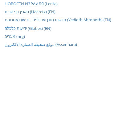
НОВОСТИ ИЗРАИЛЯ (Lenta)
הארץ דף הבית (Haaretz) (EN)
חדשות תוכן ועדכונים - ידיעות אחרונות (Yedioth Ahronoth) (EN)
ידיעות כלכלה (Globes) (EN)
מעריב (nrg)
موقع صحيفة الصنارة الالكترون (Assennara)