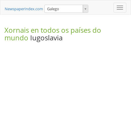
Toggle
NewspaperIndex.com
Galego
naviga
Xornais en todos os países do
mundo
Iugoslavia