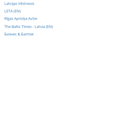
Latvijas Vēstnesis
LETA (EN)
Rīgas Apriņķa Avīze
The Baltic Times - Latvia (EN)
Бизнес & Балтия