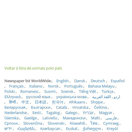
Voltar á lista de xornais polo país
Newspaper list WorldWide:
English
Dansk
Deutsch
Español
Français
Italiano
Norsk
Português
Bahasa Melayu
Polski
Romanesc
Suomi
Svensk
Tiếng Việt
Türkçe
Ελληνικά
русский язык
українська мова
اللغة العربية
اردو
हिन्दी
中文
日本語
한국어
Afrikaans
Shqipe
Беларуская
Български
Català
Hrvatska
Čeština
Nederlandse
Eesti
Tagalog
Galego
עברית
Magyar
Íslenska
Gaeilge
Latviešu
Македонски
Malti
فارسی
Српски
Slovenčina
Slovenski
Kiswahili
ไทย
Cymraeg
ייִדיש
Հայերեն
Azərbaycan
Euskal
ქართული
Kreyòl