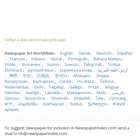
Voltar á lista de xornais polo país
Newspaper list WorldWide:
English
Dansk
Deutsch
Español
Français
Italiano
Norsk
Português
Bahasa Melayu
Polski
Romanesc
Suomi
Svensk
Tiếng Việt
Türkçe
Ελληνικά
русский язык
українська мова
اللغة العربية
اردو
हिन्दी
中文
日本語
한국어
Afrikaans
Shqipe
Беларуская
Български
Català
Hrvatska
Čeština
Nederlandse
Eesti
Tagalog
Galego
עברית
Magyar
Íslenska
Gaeilge
Latviešu
Македонски
Malti
فارسی
Српски
Slovenčina
Slovenski
Kiswahili
ไทย
Cymraeg
ייִדיש
Հայերեն
Azərbaycan
Euskal
ქართული
Kreyòl
ayisyen
To suggest newspaper for inclusion in NewspaperIndex.com send a
mail to hh@newspaperindex.com