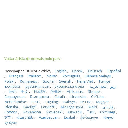
Voltar á lista de xornais polo país
Newspaper list WorldWide:
English
Dansk
Deutsch
Español
Français
Italiano
Norsk
Português
Bahasa Melayu
Polski
Romanesc
Suomi
Svensk
Tiếng Việt
Türkçe
Ελληνικά
русский язык
українська мова
اللغة العربية
اردو
हिन्दी
中文
日本語
한국어
Afrikaans
Shqipe
Беларуская
Български
Català
Hrvatska
Čeština
Nederlandse
Eesti
Tagalog
Galego
עברית
Magyar
Íslenska
Gaeilge
Latviešu
Македонски
Malti
فارسی
Српски
Slovenčina
Slovenski
Kiswahili
ไทย
Cymraeg
ייִדיש
Հայերեն
Azərbaycan
Euskal
ქართული
Kreyòl
ayisyen