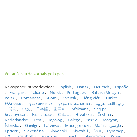
Voltar á lista de xornais polo país
Newspaper list WorldWide:
English
Dansk
Deutsch
Español
Français
Italiano
Norsk
Português
Bahasa Melayu
Polski
Romanesc
Suomi
Svensk
Tiếng Việt
Türkçe
Ελληνικά
русский язык
українська мова
اللغة العربية
اردو
हिन्दी
中文
日本語
한국어
Afrikaans
Shqipe
Беларуская
Български
Català
Hrvatska
Čeština
Nederlandse
Eesti
Tagalog
Galego
עברית
Magyar
Íslenska
Gaeilge
Latviešu
Македонски
Malti
فارسی
Српски
Slovenčina
Slovenski
Kiswahili
ไทย
Cymraeg
ייִדיש
Հայերեն
Azərbaycan
Euskal
ქართული
Kreyòl