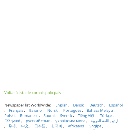
Voltar á lista de xornais polo país
Newspaper list WorldWide:
English
Dansk
Deutsch
Español
Français
Italiano
Norsk
Português
Bahasa Melayu
Polski
Romanesc
Suomi
Svensk
Tiếng Việt
Türkçe
Ελληνικά
русский язык
українська мова
اللغة العربية
اردو
हिन्दी
中文
日本語
한국어
Afrikaans
Shqipe