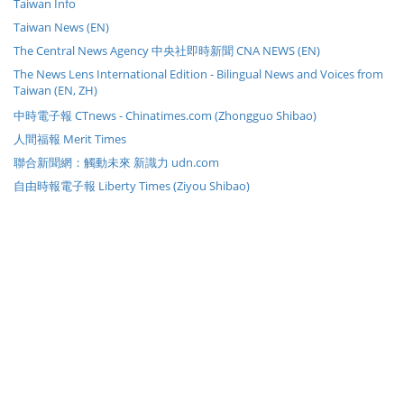
Taiwan Info
Taiwan News (EN)
The Central News Agency 中央社即時新聞 CNA NEWS (EN)
The News Lens International Edition - Bilingual News and Voices from
Taiwan (EN, ZH)
中時電子報 CTnews - Chinatimes.com (Zhongguo Shibao)
人間福報 Merit Times
聯合新聞網：觸動未來 新識力 udn.com
自由時報電子報 Liberty Times (Ziyou Shibao)