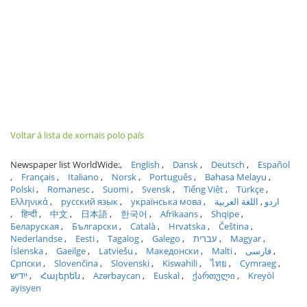
Voltar á lista de xornais polo país
Newspaper list WorldWide:
English
Dansk
Deutsch
Español
Français
Italiano
Norsk
Português
Bahasa Melayu
Polski
Romanesc
Suomi
Svensk
Tiếng Việt
Türkçe
Ελληνικά
русский язык
українська мова
اللغة العربية
اردو
हिन्दी
中文
日本語
한국어
Afrikaans
Shqipe
Беларуская
Български
Català
Hrvatska
Čeština
Nederlandse
Eesti
Tagalog
Galego
עברית
Magyar
Íslenska
Gaeilge
Latviešu
Македонски
Malti
فارسی
Српски
Slovenčina
Slovenski
Kiswahili
ไทย
Cymraeg
ייִדיש
Հայերեն
Azərbaycan
Euskal
ქართული
Kreyòl
ayisyen