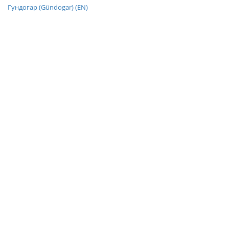
Гундогар (Gündogar) (EN)