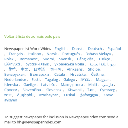
Voltar á lista de xornais polo país
Newspaper list WorldWide:
English
Dansk
Deutsch
Español
Français
Italiano
Norsk
Português
Bahasa Melayu
Polski
Romanesc
Suomi
Svensk
Tiếng Việt
Türkçe
Ελληνικά
русский язык
українська мова
اللغة العربية
اردو
हिन्दी
中文
日本語
한국어
Afrikaans
Shqipe
Беларуская
Български
Català
Hrvatska
Čeština
Nederlandse
Eesti
Tagalog
Galego
עברית
Magyar
Íslenska
Gaeilge
Latviešu
Македонски
Malti
فارسی
Српски
Slovenčina
Slovenski
Kiswahili
ไทย
Cymraeg
ייִדיש
Հայերեն
Azərbaycan
Euskal
ქართული
Kreyòl
ayisyen
To suggest newspaper for inclusion in NewspaperIndex.com send a
mail to hh@newspaperindex.com