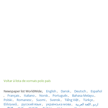
Voltar á lista de xornais polo país
Newspaper list WorldWide:
English
Dansk
Deutsch
Español
Français
Italiano
Norsk
Português
Bahasa Melayu
Polski
Romanesc
Suomi
Svensk
Tiếng Việt
Türkçe
Ελληνικά
русский язык
українська мова
اللغة العربية
اردو