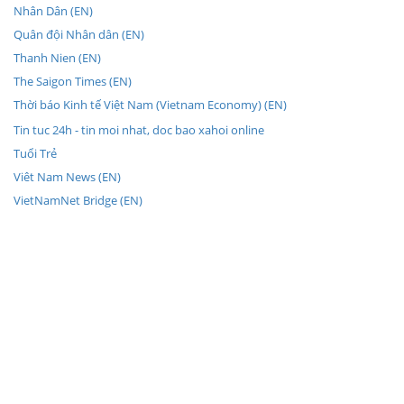
Nhân Dân (EN)
Quân đội Nhân dân (EN)
Thanh Nien (EN)
The Saigon Times (EN)
Thời báo Kinh tế Việt Nam (Vietnam Economy) (EN)
Tin tuc 24h - tin moi nhat, doc bao xahoi online
Tuổi Trẻ
Viêt Nam News (EN)
VietNamNet Bridge (EN)