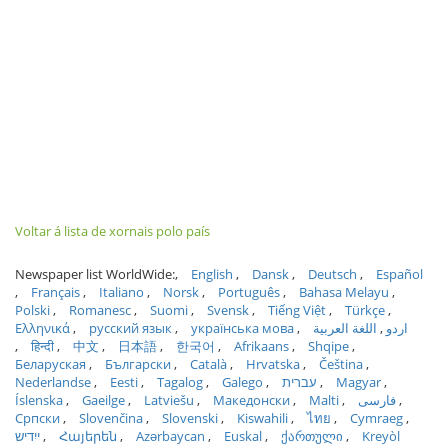
Voltar á lista de xornais polo país
Newspaper list WorldWide:
English
Dansk
Deutsch
Español
Français
Italiano
Norsk
Português
Bahasa Melayu
Polski
Romanesc
Suomi
Svensk
Tiếng Việt
Türkçe
Ελληνικά
русский язык
українська мова
اللغة العربية
اردو
हिन्दी
中文
日本語
한국어
Afrikaans
Shqipe
Беларуская
Български
Català
Hrvatska
Čeština
Nederlandse
Eesti
Tagalog
Galego
עברית
Magyar
Íslenska
Gaeilge
Latviešu
Македонски
Malti
فارسی
Српски
Slovenčina
Slovenski
Kiswahili
ไทย
Cymraeg
ייִדיש
Հայերեն
Azərbaycan
Euskal
ქართული
Kreyòl