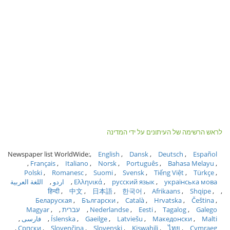
לראש הרשימה של העיתונים על ידי המדינה
Newspaper list WorldWide:
English
Dansk
Deutsch
Español
Français
Italiano
Norsk
Português
Bahasa Melayu
Polski
Romanesc
Suomi
Svensk
Tiếng Việt
Türkçe
українська мова
русский язык
Ελληνικά
اردو
اللغة العربية
हिन्दी
中文
日本語
한국어
Afrikaans
Shqipe
Беларуская
Български
Català
Hrvatska
Čeština
Galego
Tagalog
Eesti
Nederlandse
עברית
Magyar
Malti
Македонски
Latviešu
Gaeilge
Íslenska
فارسی
Српски
Slovenčina
Slovenski
Kiswahili
ไทย
Cymraeg