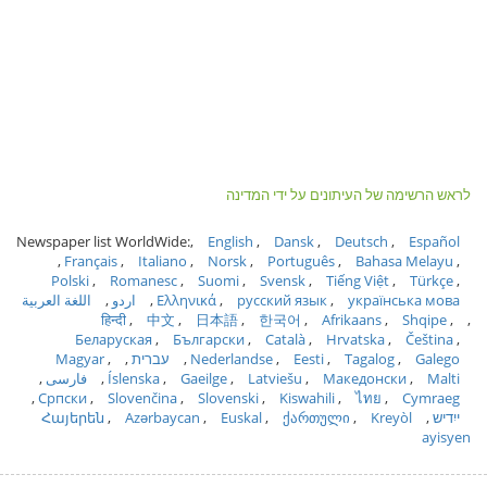
לראש הרשימה של העיתונים על ידי המדינה
Newspaper list WorldWide:
English
Dansk
Deutsch
Español
Français
Italiano
Norsk
Português
Bahasa Melayu
Polski
Romanesc
Suomi
Svensk
Tiếng Việt
Türkçe
українська мова
русский язык
Ελληνικά
اردو
اللغة العربية
हिन्दी
中文
日本語
한국어
Afrikaans
Shqipe
Беларуская
Български
Català
Hrvatska
Čeština
Galego
Tagalog
Eesti
Nederlandse
עברית
Magyar
Malti
Македонски
Latviešu
Gaeilge
Íslenska
فارسی
Српски
Slovenčina
Slovenski
Kiswahili
ไทย
Cymraeg
ייִדיש
Kreyòl
ქართული
Euskal
Azərbaycan
Հայերեն
ayisyen