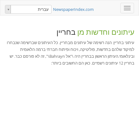
Toggle
NewspaperIndex.com
עברית
navigation
עיתונים וחדשות מן
בחריין
עיתוני בחריין: הנה רשימה של עיתונים מבחריין. כל העיתונים שברשימה שנבחרו
למיקוד שלהם בחדשות, פוליטיקה, ויכוח ופיתוח חברתי ברמה הלאומית
ובינלאומי.העיתון הראשון בבחריין היה \"אל Bahrayn\", זה לא פורסם כבר. יש
בחריין 12 עיתונים רשמיים. כאן הם החשובים ביותר: