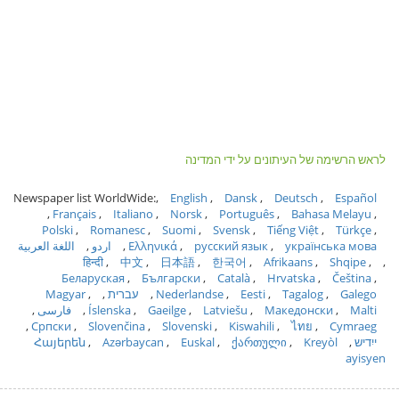
לראש הרשימה של העיתונים על ידי המדינה
Newspaper list WorldWide:
English
Dansk
Deutsch
Español
Français
Italiano
Norsk
Português
Bahasa Melayu
Polski
Romanesc
Suomi
Svensk
Tiếng Việt
Türkçe
українська мова
русский язык
Ελληνικά
اردو
اللغة العربية
हिन्दी
中文
日本語
한국어
Afrikaans
Shqipe
Беларуская
Български
Català
Hrvatska
Čeština
Galego
Tagalog
Eesti
Nederlandse
עברית
Magyar
Malti
Македонски
Latviešu
Gaeilge
Íslenska
فارسی
Српски
Slovenčina
Slovenski
Kiswahili
ไทย
Cymraeg
ייִדיש
Kreyòl
ქართული
Euskal
Azərbaycan
Հայերեն
ayisyen