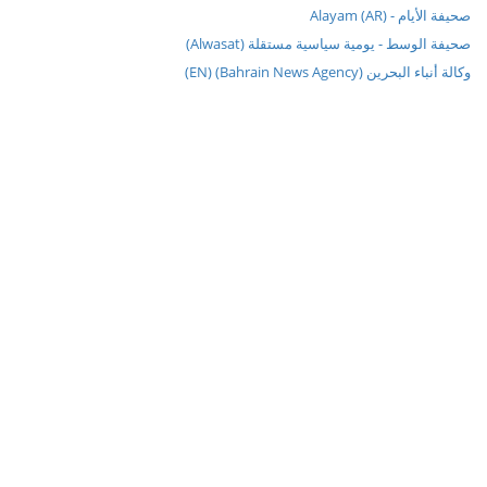
صحيفة الأيام - Alayam (AR)
صحيفة الوسط - يومية سياسية مستقلة (Alwasat)
وكالة أنباء البحرين (Bahrain News Agency) (EN)