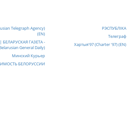
usian Telegraph Agency)
РЭСПУБЛIКА
(EN)
Телеграф
| БЕЛАРУСКАЯ ГАЗЕТА -
Хартыя'97 (Charter '97) (EN)
elarusian General Daily)
Минский Курьер
ИМОСТЬ БЕЛОРУССИИ