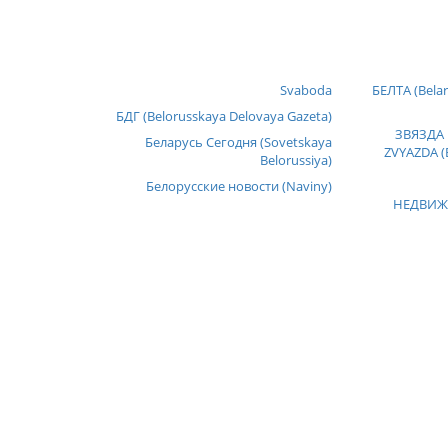
Svaboda
БЕЛТА (Belar
БДГ (Belorusskaya Delovaya Gazeta)
ЗВЯЗДА 
Беларусь Сегодня (Sovetskaya
ZVYAZDA (B
Belorussiya)
Белорусские новости (Naviny)
НЕДВИЖ