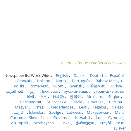
לראש הרשימה של העיתונים על ידי המדינה
Newspaper list WorldWide:
English
Dansk
Deutsch
Español
Français
Italiano
Norsk
Português
Bahasa Melayu
Polski
Romanesc
Suomi
Svensk
Tiếng Việt
Türkçe
українська мова
русский язык
Ελληνικά
اردو
اللغة العربية
हिन्दी
中文
日本語
한국어
Afrikaans
Shqipe
Беларуская
Български
Català
Hrvatska
Čeština
Galego
Tagalog
Eesti
Nederlandse
עברית
Magyar
Malti
Македонски
Latviešu
Gaeilge
Íslenska
فارسی
Српски
Slovenčina
Slovenski
Kiswahili
ไทย
Cymraeg
ייִדיש
Kreyòl
ქართული
Euskal
Azərbaycan
Հայերեն
ayisyen