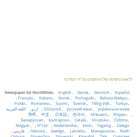
לראש הרשימה של העיתונים על ידי המדינה
Newspaper list WorldWide:
English
Dansk
Deutsch
Español
Français
Italiano
Norsk
Português
Bahasa Melayu
Polski
Romanesc
Suomi
Svensk
Tiếng Việt
Türkçe
українська мова
русский язык
Ελληνικά
اردو
اللغة العربية
हिन्दी
中文
日本語
한국어
Afrikaans
Shqipe
Беларуская
Български
Català
Hrvatska
Čeština
Galego
Tagalog
Eesti
Nederlandse
עברית
Magyar
Malti
Македонски
Latviešu
Gaeilge
Íslenska
فارسی
Српски
Slovenčina
Slovenski
Kiswahili
ไทย
Cymraeg