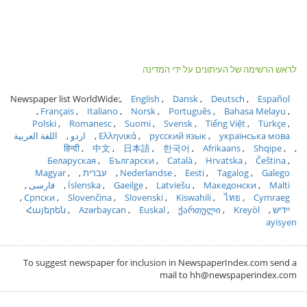
לראש הרשימה של העיתונים על ידי המדינה
Newspaper list WorldWide:
English
Dansk
Deutsch
Español
Français
Italiano
Norsk
Português
Bahasa Melayu
Polski
Romanesc
Suomi
Svensk
Tiếng Việt
Türkçe
українська мова
русский язык
Ελληνικά
اردو
اللغة العربية
हिन्दी
中文
日本語
한국어
Afrikaans
Shqipe
Беларуская
Български
Català
Hrvatska
Čeština
Galego
Tagalog
Eesti
Nederlandse
עברית
Magyar
Malti
Македонски
Latviešu
Gaeilge
Íslenska
فارسی
Српски
Slovenčina
Slovenski
Kiswahili
ไทย
Cymraeg
ייִדיש
Kreyòl
ქართული
Euskal
Azərbaycan
Հայերեն
ayisyen
To suggest newspaper for inclusion in NewspaperIndex.com send a
mail to hh@newspaperindex.com