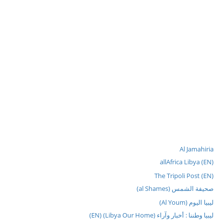
Al Jamahiria
allAfrica Libya (EN)
The Tripoli Post (EN)
صحيفة الشمس (al Shames)
ليبيا اليوم (Al Youm)
ليبيا وطننا : أخبار وآراء (Libya Our Home) (EN)