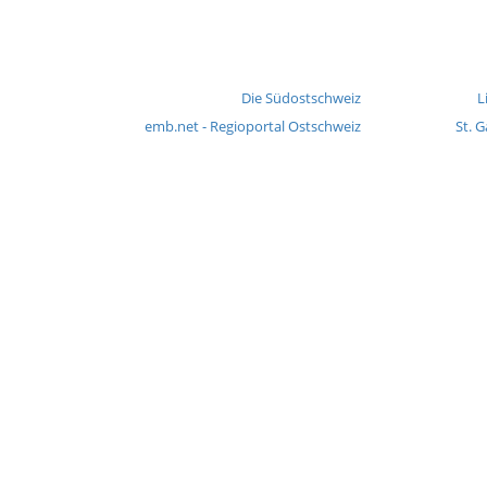
Die Südostschweiz
L
emb.net - Regioportal Ostschweiz
St. G