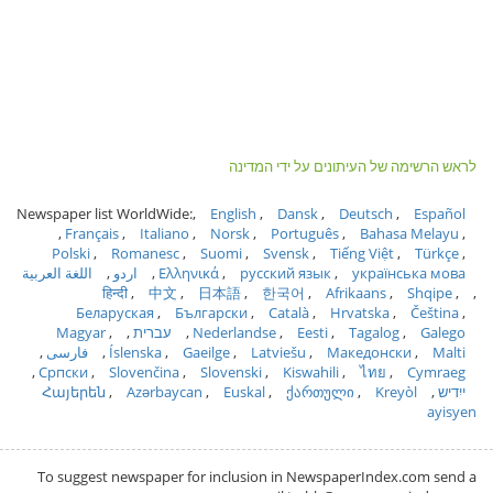
לראש הרשימה של העיתונים על ידי המדינה
Newspaper list WorldWide:
English
Dansk
Deutsch
Español
Français
Italiano
Norsk
Português
Bahasa Melayu
Polski
Romanesc
Suomi
Svensk
Tiếng Việt
Türkçe
українська мова
русский язык
Ελληνικά
اردو
اللغة العربية
हिन्दी
中文
日本語
한국어
Afrikaans
Shqipe
Беларуская
Български
Català
Hrvatska
Čeština
Galego
Tagalog
Eesti
Nederlandse
עברית
Magyar
Malti
Македонски
Latviešu
Gaeilge
Íslenska
فارسی
Српски
Slovenčina
Slovenski
Kiswahili
ไทย
Cymraeg
ייִדיש
Kreyòl
ქართული
Euskal
Azərbaycan
Հայերեն
ayisyen
To suggest newspaper for inclusion in NewspaperIndex.com send a