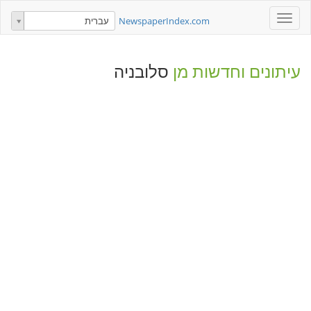
Toggle
NewspaperIndex.com
עברית
navigation
עיתונים וחדשות מן
סלובניה