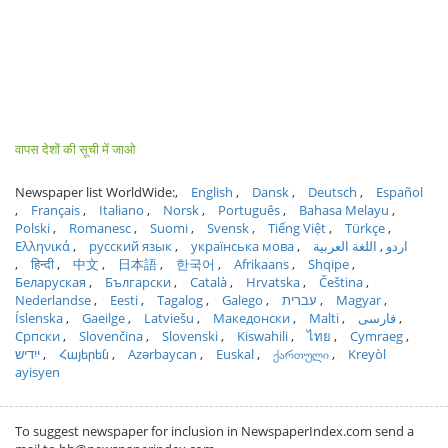
वापस देशों की सूची में जाओ
Newspaper list WorldWide:
English
Dansk
Deutsch
Español
Français
Italiano
Norsk
Português
Bahasa Melayu
Polski
Romanesc
Suomi
Svensk
Tiếng Việt
Türkçe
Ελληνικά
русский язык
українська мова
اللغة العربية
اردو
हिन्दी
中文
日本語
한국어
Afrikaans
Shqipe
Беларуская
Български
Català
Hrvatska
Čeština
Nederlandse
Eesti
Tagalog
Galego
עברית
Magyar
Íslenska
Gaeilge
Latviešu
Македонски
Malti
فارسی
Српски
Slovenčina
Slovenski
Kiswahili
ไทย
Cymraeg
ייִדיש
Հայերեն
Azərbaycan
Euskal
ქართული
Kreyòl
ayisyen
To suggest newspaper for inclusion in NewspaperIndex.com send a