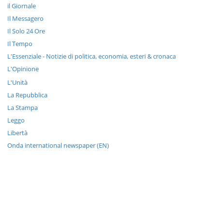
il Giornale
Il Messagero
Il Solo 24 Ore
Il Tempo
L'Essenziale - Notizie di politica, economia, esteri & cronaca
L'Opinione
L'Unità
La Repubblica
La Stampa
Leggo
Libertà
Onda international newspaper (EN)