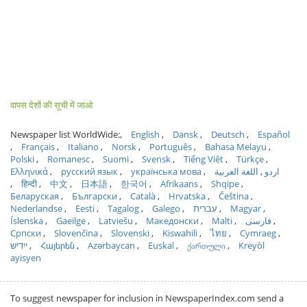
वापस देशों की सूची में जाओ
Newspaper list WorldWide:
English
Dansk
Deutsch
Español
Français
Italiano
Norsk
Português
Bahasa Melayu
Polski
Romanesc
Suomi
Svensk
Tiếng Việt
Türkçe
Ελληνικά
русский язык
українська мова
اللغة العربية
اردو
हिन्दी
中文
日本語
한국어
Afrikaans
Shqipe
Беларуская
Български
Català
Hrvatska
Čeština
Nederlandse
Eesti
Tagalog
Galego
עברית
Magyar
Íslenska
Gaeilge
Latviešu
Македонски
Malti
فارسی
Српски
Slovenčina
Slovenski
Kiswahili
ไทย
Cymraeg
ייִדיש
Հայերեն
Azərbaycan
Euskal
ქართული
Kreyòl
ayisyen
To suggest newspaper for inclusion in NewspaperIndex.com send a