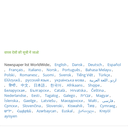
वापस देशों की सूची में जाओ
Newspaper list WorldWide:
English
Dansk
Deutsch
Español
Français
Italiano
Norsk
Português
Bahasa Melayu
Polski
Romanesc
Suomi
Svensk
Tiếng Việt
Türkçe
Ελληνικά
русский язык
українська мова
اللغة العربية
اردو
हिन्दी
中文
日本語
한국어
Afrikaans
Shqipe
Беларуская
Български
Català
Hrvatska
Čeština
Nederlandse
Eesti
Tagalog
Galego
עברית
Magyar
Íslenska
Gaeilge
Latviešu
Македонски
Malti
فارسی
Српски
Slovenčina
Slovenski
Kiswahili
ไทย
Cymraeg
ייִדיש
Հայերեն
Azərbaycan
Euskal
ქართული
Kreyòl
ayisyen