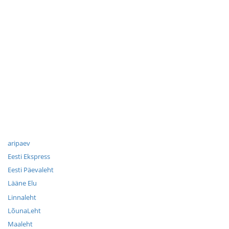
aripaev
Eesti Ekspress
Eesti Päevaleht
Lääne Elu
Linnaleht
LõunaLeht
Maaleht