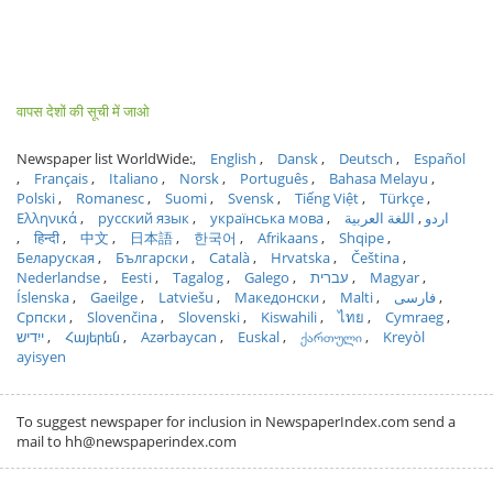
वापस देशों की सूची में जाओ
Newspaper list WorldWide:
English
Dansk
Deutsch
Español
Français
Italiano
Norsk
Português
Bahasa Melayu
Polski
Romanesc
Suomi
Svensk
Tiếng Việt
Türkçe
Ελληνικά
русский язык
українська мова
اللغة العربية
اردو
हिन्दी
中文
日本語
한국어
Afrikaans
Shqipe
Беларуская
Български
Català
Hrvatska
Čeština
Nederlandse
Eesti
Tagalog
Galego
עברית
Magyar
Íslenska
Gaeilge
Latviešu
Македонски
Malti
فارسی
Српски
Slovenčina
Slovenski
Kiswahili
ไทย
Cymraeg
ייִדיש
Հայերեն
Azərbaycan
Euskal
ქართული
Kreyòl
ayisyen
To suggest newspaper for inclusion in NewspaperIndex.com send a
mail to hh@newspaperindex.com