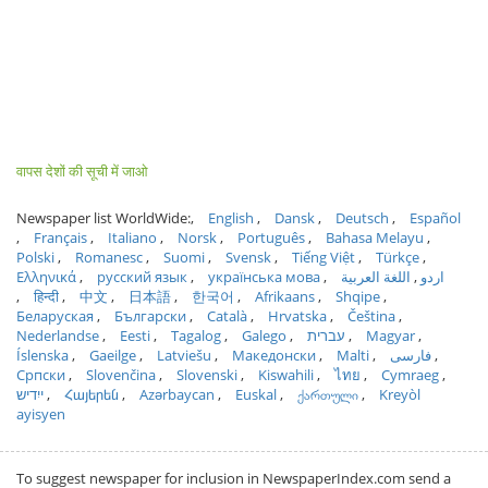
वापस देशों की सूची में जाओ
Newspaper list WorldWide:
English
Dansk
Deutsch
Español
Français
Italiano
Norsk
Português
Bahasa Melayu
Polski
Romanesc
Suomi
Svensk
Tiếng Việt
Türkçe
Ελληνικά
русский язык
українська мова
اللغة العربية
اردو
हिन्दी
中文
日本語
한국어
Afrikaans
Shqipe
Беларуская
Български
Català
Hrvatska
Čeština
Nederlandse
Eesti
Tagalog
Galego
עברית
Magyar
Íslenska
Gaeilge
Latviešu
Македонски
Malti
فارسی
Српски
Slovenčina
Slovenski
Kiswahili
ไทย
Cymraeg
ייִדיש
Հայերեն
Azərbaycan
Euskal
ქართული
Kreyòl
ayisyen
To suggest newspaper for inclusion in NewspaperIndex.com send a