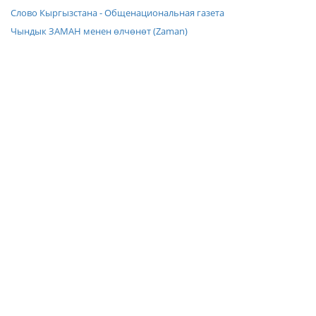
Слово Кыргызстана - Общенациональная газета
Чындык ЗАМАН менен өлчөнөт (Zaman)