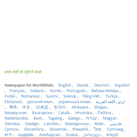
वापस देशों की सूची में जाओ
Newspaper list WorldWide:
English
Dansk
Deutsch
Español
Français
Italiano
Norsk
Português
Bahasa Melayu
Polski
Romanesc
Suomi
Svensk
Tiếng Việt
Türkçe
Ελληνικά
русский язык
українська мова
اللغة العربية
اردو
हिन्दी
中文
日本語
한국어
Afrikaans
Shqipe
Беларуская
Български
Català
Hrvatska
Čeština
Nederlandse
Eesti
Tagalog
Galego
עברית
Magyar
Íslenska
Gaeilge
Latviešu
Македонски
Malti
فارسی
Српски
Slovenčina
Slovenski
Kiswahili
ไทย
Cymraeg
ייִדיש
Հայերեն
Azərbaycan
Euskal
ქართული
Kreyòl