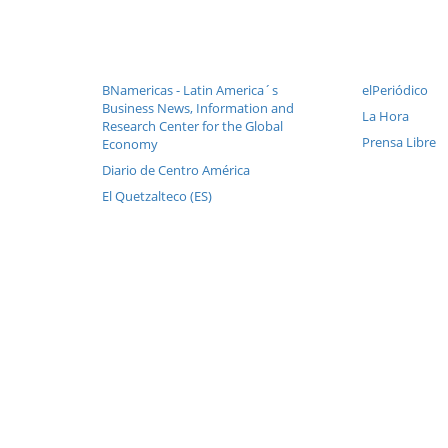
BNamericas - Latin America´s
elPeriódico
Business News, Information and
La Hora
Research Center for the Global
Prensa Libre
Economy
Diario de Centro América
El Quetzalteco (ES)