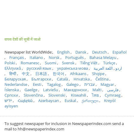
वापस देशों की सूची में जाओ
Newspaper list WorldWide:
English
Dansk
Deutsch
Español
Français
Italiano
Norsk
Português
Bahasa Melayu
Polski
Romanesc
Suomi
Svensk
Tiếng Việt
Türkçe
Ελληνικά
русский язык
українська мова
اللغة العربية
اردو
हिन्दी
中文
日本語
한국어
Afrikaans
Shqipe
Беларуская
Български
Català
Hrvatska
Čeština
Nederlandse
Eesti
Tagalog
Galego
עברית
Magyar
Íslenska
Gaeilge
Latviešu
Македонски
Malti
فارسی
Српски
Slovenčina
Slovenski
Kiswahili
ไทย
Cymraeg
ייִדיש
Հայերեն
Azərbaycan
Euskal
ქართული
Kreyòl
ayisyen
To suggest newspaper for inclusion in NewspaperIndex.com send a
mail to hh@newspaperindex.com