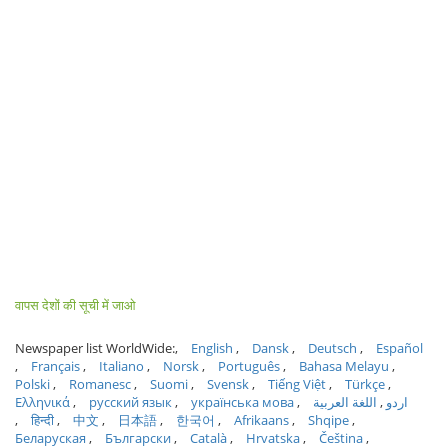
वापस देशों की सूची में जाओ
Newspaper list WorldWide:
English
Dansk
Deutsch
Español
Français
Italiano
Norsk
Português
Bahasa Melayu
Polski
Romanesc
Suomi
Svensk
Tiếng Việt
Türkçe
Ελληνικά
русский язык
українська мова
اللغة العربية
اردو
हिन्दी
中文
日本語
한국어
Afrikaans
Shqipe
Беларуская
Български
Català
Hrvatska
Čeština