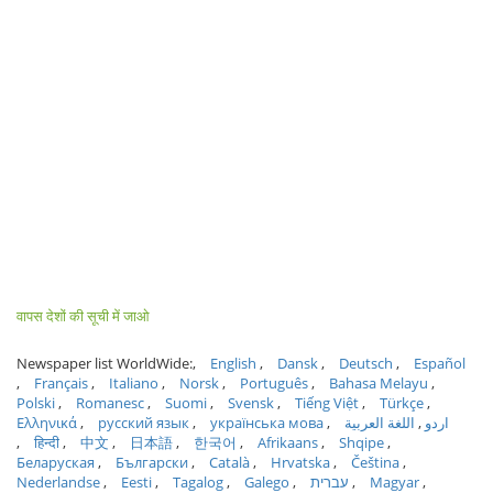
वापस देशों की सूची में जाओ
Newspaper list WorldWide:
English
Dansk
Deutsch
Español
Français
Italiano
Norsk
Português
Bahasa Melayu
Polski
Romanesc
Suomi
Svensk
Tiếng Việt
Türkçe
Ελληνικά
русский язык
українська мова
اللغة العربية
اردو
हिन्दी
中文
日本語
한국어
Afrikaans
Shqipe
Беларуская
Български
Català
Hrvatska
Čeština
Nederlandse
Eesti
Tagalog
Galego
עברית
Magyar