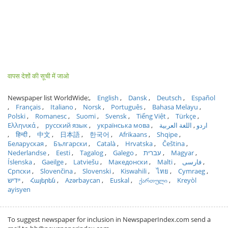
वापस देशों की सूची में जाओ
Newspaper list WorldWide:
English
Dansk
Deutsch
Español
Français
Italiano
Norsk
Português
Bahasa Melayu
Polski
Romanesc
Suomi
Svensk
Tiếng Việt
Türkçe
Ελληνικά
русский язык
українська мова
اللغة العربية
اردو
हिन्दी
中文
日本語
한국어
Afrikaans
Shqipe
Беларуская
Български
Català
Hrvatska
Čeština
Nederlandse
Eesti
Tagalog
Galego
עברית
Magyar
Íslenska
Gaeilge
Latviešu
Македонски
Malti
فارسی
Српски
Slovenčina
Slovenski
Kiswahili
ไทย
Cymraeg
ייִדיש
Հայերեն
Azərbaycan
Euskal
ქართული
Kreyòl
ayisyen
To suggest newspaper for inclusion in NewspaperIndex.com send a