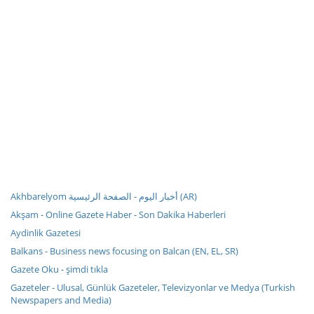
Akhbarelyom أخبار اليوم - الصفحة الرئيسية (AR)
Akşam - Online Gazete Haber - Son Dakika Haberleri
Aydinlik Gazetesi
Balkans - Business news focusing on Balcan (EN, EL, SR)
Gazete Oku - şimdi tıkla
Gazeteler - Ulusal, Günlük Gazeteler, Televizyonlar ve Medya (Turkish
Newspapers and Media)