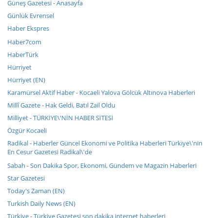
Güneş Gazetesi - Anasayfa
Günlük Evrensel
Haber Ekspres
Haber7com
HaberTürk
Hürriyet
Hürriyet (EN)
Karamürsel Aktif Haber - Kocaeli Yalova Gölcük Altınova Haberleri
Millî Gazete - Hak Geldi, Batıl Zail Oldu
Milliyet - TÜRKİYE\'NİN HABER SİTESİ
Özgür Kocaeli
Radikal - Haberler Güncel Ekonomi ve Politika Haberleri Türkiye\'nin
En Cesur Gazetesi Radikal\'de
Sabah - Son Dakika Spor, Ekonomi, Gündem ve Magazin Haberleri
Star Gazetesi
Today's Zaman (EN)
Turkish Daily News (EN)
Türkiye - Türkiye Gazetesi son dakika internet haberleri