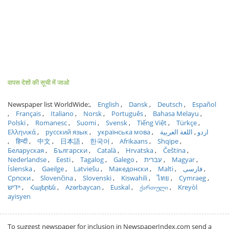
वापस देशों की सूची में जाओ
Newspaper list WorldWide:
English
Dansk
Deutsch
Español
Français
Italiano
Norsk
Português
Bahasa Melayu
Polski
Romanesc
Suomi
Svensk
Tiếng Việt
Türkçe
Ελληνικά
русский язык
українська мова
اللغة العربية
اردو
हिन्दी
中文
日本語
한국어
Afrikaans
Shqipe
Беларуская
Български
Català
Hrvatska
Čeština
Nederlandse
Eesti
Tagalog
Galego
עברית
Magyar
Íslenska
Gaeilge
Latviešu
Македонски
Malti
فارسی
Српски
Slovenčina
Slovenski
Kiswahili
ไทย
Cymraeg
ייִדיש
Հայերեն
Azərbaycan
Euskal
ქართული
Kreyòl
ayisyen
To suggest newspaper for inclusion in NewspaperIndex.com send a